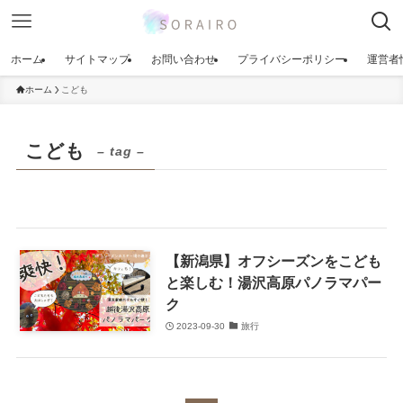
ホーム
サイトマップ
お問い合わせ
プライバシーポリシー
運営者
ホーム
こども
こども
– tag –
【新潟県】オフシーズンをこども
と楽しむ！湯沢高原パノラマパー
ク
2023-09-30
旅行