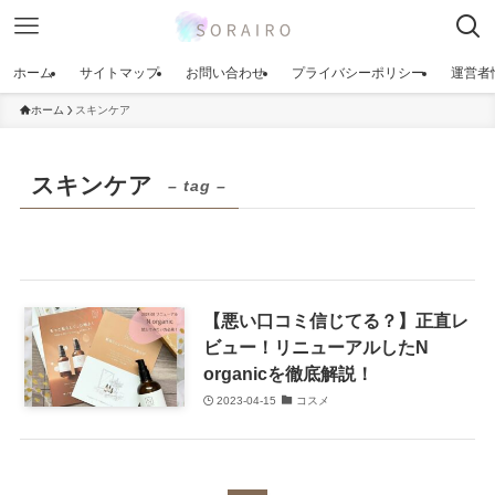
ホーム
サイトマップ
お問い合わせ
プライバシーポリシー
運営者
ホーム
スキンケア
スキンケア
– tag –
【悪い口コミ信じてる？】正直レ
ビュー！リニューアルしたN
organicを徹底解説！
2023-04-15
コスメ