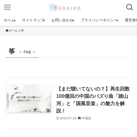
ホーム
サイトマップ
お問い合わせ
プライバシーポリシー
運営者
ホーム
筝
筝
– tag –
【まだ聴いてないの？】再生回数
100億回の中国のバズり曲「踏山
河」と「国風音楽」の魅力を解
説！
2023-07-18
中国語