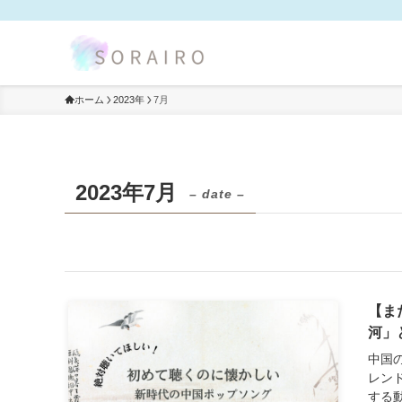
ホーム
2023年
7月
2023年7月
– date –
【ま
河」
中国
レンド
する