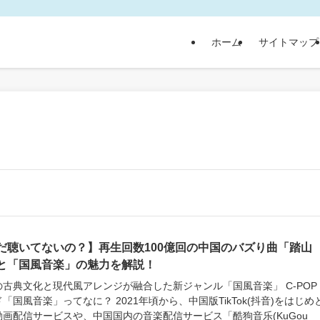
ホーム
サイトマップ
だ聴いてないの？】再生回数100億回の中国のバズり曲「踏山
と「国風音楽」の魅力を解説！
の古典文化と現代風アレンジが融合した新ジャンル「国風音楽」 C-POP
「国風音楽」ってなに？ 2021年頃から、中国版TikTok(抖音)をはじめ
動画配信サービスや、中国国内の音楽配信サービス「酷狗音乐(KuGou