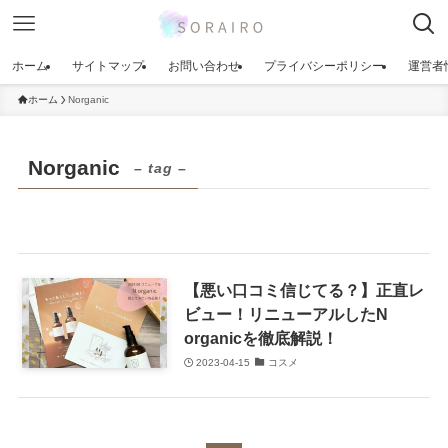
ホーム
サイトマップ
お問い合わせ
プライバシーポリシー
運営者
ホーム
Norganic
Norganic
– tag –
【悪い口コミ信じてる？】正直レ
ビュー！リニューアルしたN
organicを徹底解説！
2023-04-15
コスメ